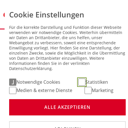
Cookie Einstellungen
Für die korrekte Darstellung und Funktion dieser Webseite
verwenden wir notwendige Cookies. Weiterhin übermitteln
Sie sind hier:
NEWS
wir Daten an Drittanbieter, die uns helfen, unser
Webangebot zu verbessern, soweit eine entsprechende
Einwilligung vorliegt. Hier finden Sie eine Darstellung, der
Kooperationsworkshop DSV - dmsj
einzelnen Zwecke, sowie die Möglichkeit in die Übermittlung
von Daten an Drittanbieter einzuwilligen. Weitere
Informationen finden Sie in der verlinkten
09. Nov 2025
Datenschutzerklärung.
Notwendige Cookies
Statistiken
Medien & externe Dienste
Marketing
ALLE AKZEPTIEREN
©
Der Deutsche Skiverband organisiert gemeinsam