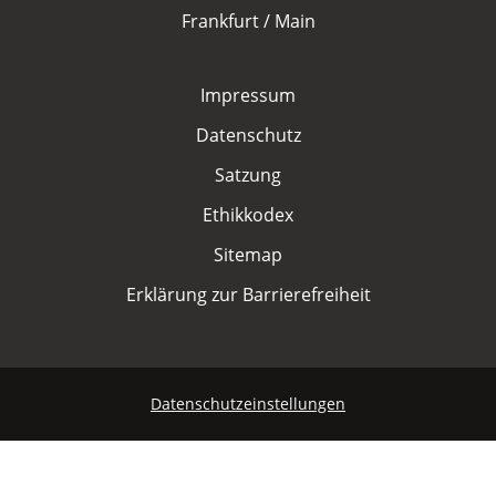
Marketing-Cookies werden von Drittanbietern verwendet,
Frankfurt / Main
um personalisierte Werbung anzuzeigen. Dazu verfolgen
sie die Aktivitäten der Besucher über verschiedene
Websites hinweg.
Impressum
Google Ads
Datenschutz
Satzung
Name:
_gcl_aw, _gcl_gs, _gclid, _gcl_au, FPGCLAW, FPAU
Ethikkodex
Sitemap
Anbieter:
Google LLC
Erklärung zur Barrierefreiheit
Zweck:
Wir nutzen Marketing-Cookies, um den Erfolg unserer
Online-Werbemaßnahmen auf anderen Seiten zu
messen und damit eine optimale Verteilung unseres
Datenschutzeinstellungen
Werbebudgets zu gewährleisten.
Cookie Laufzeit:
90 Tage