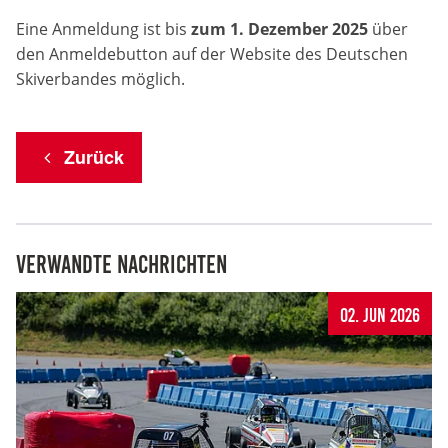
Eine Anmeldung ist bis
zum 1. Dezember 2025
über
Anbieter:
den Anmeldebutton auf der Website des Deutschen
DMSB
Skiverbandes möglich.
Zweck:
Dieser Cookie speichert Informationen zu
verwendeten Hintergrundbildern der Website.
Zurück
Cookie Laufzeit:
24 Stunden
Verwandte Nachrichten
Cookie Consent
02. Jun 2026
Name:
cookie_consent
Anbieter:
DMSB