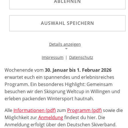
ABLEHNEN
mit der deutschen motor sport jugend im Wechsel
eine Veranstaltung, die junge Engagierte aus beiden
Sportarten zusammenbringt. Ziel ist es, sich
AUSWAHL SPEICHERN
kennenzulernen, Erfahrungen auszutauschen und
neue Impulse für das eigene Engagement zu
gewinnen.
Details anzeigen
Im Jahr 2026 ist der Deutsche Skiverband wieder
Impressum
|
Datenschutz
Notwendige Cookies
Gastgeber, dieses Mal in Willingen. An diesem
Wochenende vom
30. Januar bis 1. Februar 2026
Notwendige Cookies ermöglichen die Kernfunktionalität
einer Website. Sie helfen dabei, die Website nutzbar zu
erwartet euch ein spannendes und erlebnisreiches
machen, indem sie grundlegende Funktionen
Programm. Ein besonderes Highlight: Gemeinsam
ermöglichen. Ohne diese Cookies kann die Website nicht
richtig funktionieren.
besuchen wir den Skisprung Weltcup in Willingen und
erleben packenden Wintersport hautnah.
Background Image
Alle
Informationen (pdf)
zum
Programm (pdf)
sowie die
Möglichkeit zur
Anmeldung
findest du hier. Die
Name:
Anmeldung erfolgt über den Deutschen Skiverband.
gw-cookie-bgimage