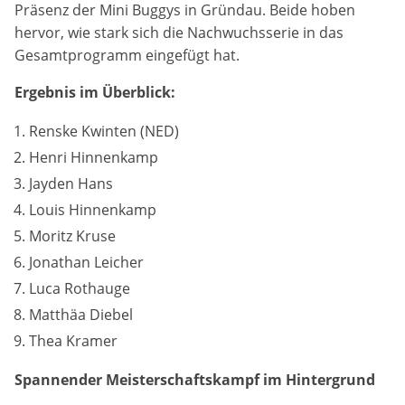
Präsenz der Mini Buggys in Gründau. Beide hoben
Anbieter:
hervor, wie stark sich die Nachwuchsserie in das
Google LLC
Gesamtprogramm eingefügt hat.
Zweck:
Ergebnis im Überblick:
Diese Cookies dienen zur Erhebung von Statistiken zur
Website-Nutzung.
Renske Kwinten (NED)
Cookie Laufzeit:
Henri Hinnenkamp
24 Monate
Jayden Hans
Louis Hinnenkamp
Moritz Kruse
Medien & externe Dienste
Jonathan Leicher
Um Inhalte von Videoplattformen und weiteren externen
Luca Rothauge
Diensten anzeigen zu können, werden von diesen ggf.
Cookies gesetzt. Die Einbindung kann bei Bedarf einzeln
Matthäa Diebel
aktiviert werden.
Thea Kramer
YouTube
Spannender Meisterschaftskampf im Hintergrund