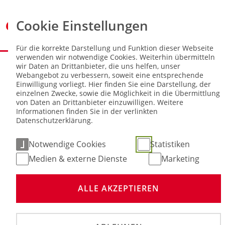
Cookie Einstellungen
Für die korrekte Darstellung und Funktion dieser Webseite
verwenden wir notwendige Cookies. Weiterhin übermitteln
Sie sind hier:
NEWS
wir Daten an Drittanbieter, die uns helfen, unser
Webangebot zu verbessern, soweit eine entsprechende
Einwilligung vorliegt. Hier finden Sie eine Darstellung, der
Mini Buggy Meisterschaft überzeugt
einzelnen Zwecke, sowie die Möglichkeit in die Übermittlung
beim DRX-Lauf in Gründau
von Daten an Drittanbieter einzuwilligen. Weitere
Informationen finden Sie in der verlinkten
Datenschutzerklärung.
02. Jun 2026
Notwendige Cookies
Statistiken
Medien & externe Dienste
Marketing
ALLE AKZEPTIEREN