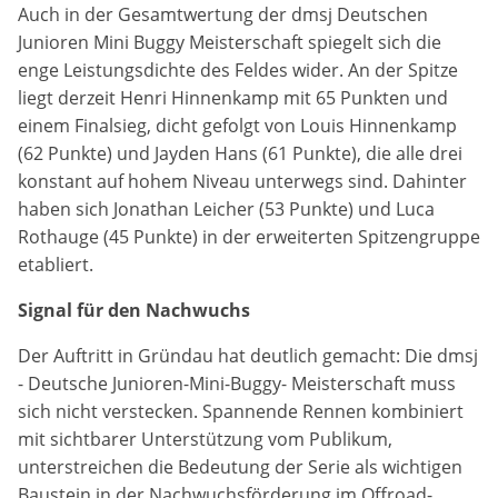
Anbieter:
Auch in der Gesamtwertung der dmsj Deutschen
Google LLC
Junioren Mini Buggy Meisterschaft spiegelt sich die
enge Leistungsdichte des Feldes wider. An der Spitze
Zweck:
liegt derzeit Henri Hinnenkamp mit 65 Punkten und
Cookies, die ggf. zur Einbettung und Bereitstellung
einem Finalsieg, dicht gefolgt von Louis Hinnenkamp
von Videos auf unserer Website gesetzt werden.
(62 Punkte) und Jayden Hans (61 Punkte), die alle drei
konstant auf hohem Niveau unterwegs sind. Dahinter
Google Maps
haben sich Jonathan Leicher (53 Punkte) und Luca
Rothauge (45 Punkte) in der erweiterten Spitzengruppe
Anbieter:
etabliert.
Google LLC
Signal für den Nachwuchs
Zweck:
Cookies, die ggf. zur Einbettung und Bereitstellung
Der Auftritt in Gründau hat deutlich gemacht: Die dmsj
von interaktiven Karten auf unserer Website gesetzt
- Deutsche Junioren-Mini-Buggy- Meisterschaft muss
werden.
sich nicht verstecken. Spannende Rennen kombiniert
mit sichtbarer Unterstützung vom Publikum,
unterstreichen die Bedeutung der Serie als wichtigen
Marketing
Baustein in der Nachwuchsförderung im Offroad-