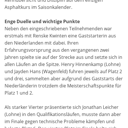
Rennübersicht und Disziplin auf dem einzigen
Asphaltkurs im Saisonkalender.
Anbieter:
DMSB
Enge Duelle und wichtige Punkte
Neben den eingeschriebenen Teilnehmenden war
Zweck:
erstmals mit Renske Kwinten eine Gaststarterin aus
Dieser Cookie speichert Informationen zu
verwendeten Hintergrundbildern der Website.
den Niederlanden mit dabei. Ihren
Erfahrungsvorsprung aus den vergangenen zwei
Cookie Laufzeit:
Jahren spielte sie auf der Strecke aus und setzte sich in
24 Stunden
allen Läufen an die Spitze. Henry Hinnenkamp (Lohne)
und Jayden Hans (Wagenfeld) fuhren jeweils auf Platz 2
und drei, sammelten aber aufgrund des Gaststarts der
Cookie Consent
Niederländerin trotzdem die Meisterschaftspunkte für
Platz 1 und 2.
Name:
cookie_consent
Als starker Vierter präsentierte sich Jonathan Leicher
Anbieter:
(Lohne) in den Qualifikationsläufen, musste dann aber
DMSB
im Finale gegen technische Probleme kämpfen und