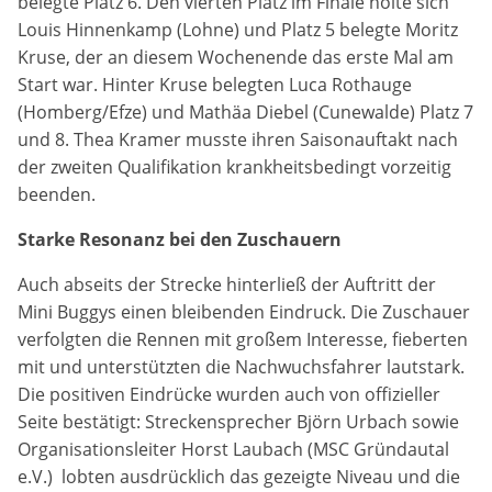
belegte Platz 6. Den vierten Platz im Finale holte sich
Zweck:
Louis Hinnenkamp (Lohne) und Platz 5 belegte Moritz
Dieser Cookie speichert die gewählten Cookie-
Kruse, der an diesem Wochenende das erste Mal am
Einstellungen.
Start war. Hinter Kruse belegten Luca Rothauge
(Homberg/Efze) und Mathäa Diebel (Cunewalde) Platz 7
Cookie Laufzeit:
12 Monate
und 8. Thea Kramer musste ihren Saisonauftakt nach
der zweiten Qualifikation krankheitsbedingt vorzeitig
beenden.
Statistiken
Starke Resonanz bei den Zuschauern
Cookies, die der Sammlung von Informationen und
Auch abseits der Strecke hinterließ der Auftritt der
Erstellung von Berichten über die Website-
Nutzungsstatistik dienen, ohne dass einzelne
Mini Buggys einen bleibenden Eindruck. Die Zuschauer
Besucher persönlich identifiziert werden können.
verfolgten die Rennen mit großem Interesse, fieberten
mit und unterstützten die Nachwuchsfahrer lautstark.
Google Analytics
Die positiven Eindrücke wurden auch von offizieller
Seite bestätigt: Streckensprecher Björn Urbach sowie
Name:
Organisationsleiter Horst Laubach (MSC Gründautal
_gat, _ga, _gid
e.V.) lobten ausdrücklich das gezeigte Niveau und die