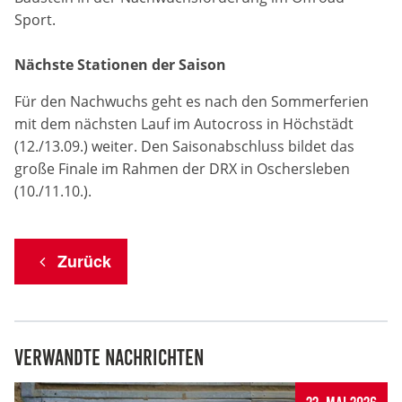
Marketing-Cookies werden von Drittanbietern verwendet,
Sport.
um personalisierte Werbung anzuzeigen. Dazu verfolgen
sie die Aktivitäten der Besucher über verschiedene
Websites hinweg.
Nächste Stationen der Saison
Google Ads
Für den Nachwuchs geht es nach den Sommerferien
mit dem nächsten Lauf im Autocross in Höchstädt
Name:
(12./13.09.) weiter. Den Saisonabschluss bildet das
_gcl_aw, _gcl_gs, _gclid, _gcl_au, FPGCLAW, FPAU
große Finale im Rahmen der DRX in Oschersleben
(10./11.10.).
Anbieter:
Google LLC
Zurück
Zweck:
Wir nutzen Marketing-Cookies, um den Erfolg unserer
Online-Werbemaßnahmen auf anderen Seiten zu
messen und damit eine optimale Verteilung unseres
Werbebudgets zu gewährleisten.
Verwandte Nachrichten
Cookie Laufzeit:
90 Tage
22. Mai 2026