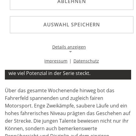
ABLEHNEN
AUSWAHL SPEICHERN
Mit einer gelungenen Premiere bereicherte die
dmsj Deutsche Junioren Mini Buggy Meisterschaft
erstmals ein Rennwochenende der Deutschen
Details anzeigen
Rallycross Meisterschaft (DRX.) Auf dem
Gründautalring zeigten die neun
Impressum
|
Datenschutz
Nachwuchsfahrerinnen und -fahrer eindrucksvoll,
Notwendige Cookies
wie viel Potenzial in der Serie steckt.
Notwendige Cookies ermöglichen die Kernfunktionalität
einer Website. Sie helfen dabei, die Website nutzbar zu
machen, indem sie grundlegende Funktionen
Über das gesamte Wochenende hinweg bot das
ermöglichen. Ohne diese Cookies kann die Website nicht
richtig funktionieren.
Fahrerfeld spannenden und zugleich fairen
Motorsport. Enge Zweikämpfe, saubere Läufe und ein
Background Image
hohes fahrerisches Niveau prägten das Geschehen auf
der Strecke. Die jungen Talente bewiesen nicht nur ihr
Name:
Können, sondern auch bemerkenswerte
gw-cookie-bgimage