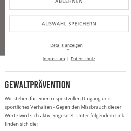
ABLEHNEN
AUSWAHL SPEICHERN
Details anzeigen
Impressum
|
Datenschutz
Notwendige Cookies
Sie sind hier:
GEWALTPRÄVENTION
Notwendige Cookies ermöglichen die Kernfunktionalität
einer Website. Sie helfen dabei, die Website nutzbar zu
Gewaltprävention
machen, indem sie grundlegende Funktionen
ermöglichen. Ohne diese Cookies kann die Website nicht
richtig funktionieren.
Wir stehen für einen respektvollen Umgang und
Background Image
sportliches Verhalten - Gegen den Missbrauch dieser
Werte wird sich aktiv eingesetzt. Unter folgendem Link
Name:
finden sich die:
gw-cookie-bgimage