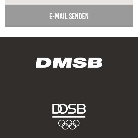
Zweck:
Dieser Cookie speichert die gewählten Cookie-
E-Mail senden
Einstellungen.
Cookie Laufzeit:
12 Monate
Statistiken
Cookies, die der Sammlung von Informationen und
Erstellung von Berichten über die Website-
Nutzungsstatistik dienen, ohne dass einzelne
Besucher persönlich identifiziert werden können.
Google Analytics
Name:
_gat, _ga, _gid