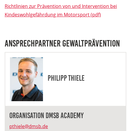
Richtlinien zur Prävention von und Intervention bei
Anbieter:
Kindeswohlgefährdung im Motorsport (pdf)
DMSB
Zweck:
Dieser Cookie speichert Informationen zu
Ansprechpartner Gewaltprävention
verwendeten Hintergrundbildern der Website.
Cookie Laufzeit:
24 Stunden
Philipp Thiele
Cookie Consent
Name:
cookie_consent
Organisation DMSB Academy
Anbieter:
DMSB
pthiele@dmsb.de