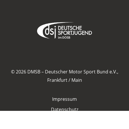
Anbieter:
Google LLC
Zweck:
Diese Cookies dienen zur Erhebung von Statistiken zur
Website-Nutzung.
Cookie Laufzeit:
24 Monate
© 2026 DMSB – Deutscher Motor Sport Bund e.V.,
Frankfurt / Main
Medien & externe Dienste
Um Inhalte von Videoplattformen und weiteren externen
Diensten anzeigen zu können, werden von diesen ggf.
Cookies gesetzt. Die Einbindung kann bei Bedarf einzeln
Impressum
aktiviert werden.
Datenschutz
YouTube
Satzung