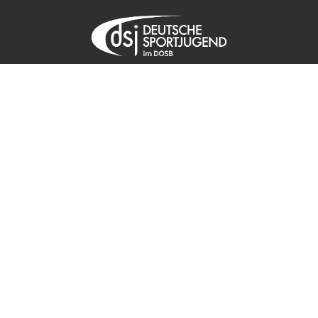
© 2026 DMSB – Deutscher Motor Sport Bund e.V.,
Frankfurt / Main
Impressum
Datenschutz
Satzung
Ethikkodex
Sitemap