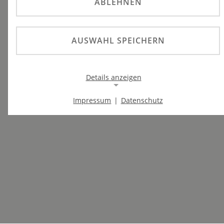
ABLEHNEN
AUSWAHL SPEICHERN
Details anzeigen
Impressum
|
Datenschutz
Notwendige Cookies
Notwendige Cookies ermöglichen die Kernfunktionalität
einer Website. Sie helfen dabei, die Website nutzbar zu
machen, indem sie grundlegende Funktionen
ermöglichen. Ohne diese Cookies kann die Website nicht
richtig funktionieren.
Background Image
Name:
gw-cookie-bgimage