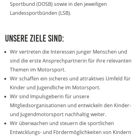
Sportbund (DOSB) sowie in den jeweiligen
Anbieter:
Google LLC
Landessportbünden (LSB).
Zweck:
Diese Cookies dienen zur Erhebung von Statistiken zur
Unsere Ziele sind:
Website-Nutzung.
Wir vertreten die Interessen junger Menschen und
Cookie Laufzeit:
24 Monate
sind die erste Ansprechpartnerin für ihre relevanten
Themen im Motorsport.
Wir schaffen ein sicheres und attraktives Umfeld für
Medien & externe Dienste
Kinder und Jugendliche im Motorsport.
Um Inhalte von Videoplattformen und weiteren externen
Wir sind Impulsgeberin für unsere
Diensten anzeigen zu können, werden von diesen ggf.
Cookies gesetzt. Die Einbindung kann bei Bedarf einzeln
Mitgliedsorganisationen und entwickeln den Kinder-
aktiviert werden.
und Jugendmotorsport nachhaltig weiter.
Wir überwachen und steuern die sportlichen
YouTube
Entwicklungs- und Fördermöglichkeiten von Kindern