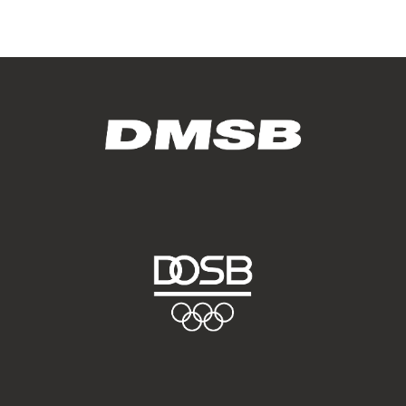
Marketing-Cookies werden von Drittanbietern verwendet,
um personalisierte Werbung anzuzeigen. Dazu verfolgen
sie die Aktivitäten der Besucher über verschiedene
Websites hinweg.
Google Ads
Name:
_gcl_aw, _gcl_gs, _gclid, _gcl_au, FPGCLAW, FPAU
Anbieter:
Google LLC
Zweck:
Wir nutzen Marketing-Cookies, um den Erfolg unserer
Online-Werbemaßnahmen auf anderen Seiten zu
messen und damit eine optimale Verteilung unseres
Werbebudgets zu gewährleisten.
Cookie Laufzeit:
90 Tage