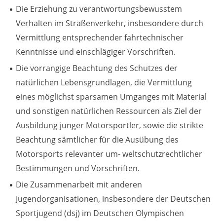
Die Erziehung zu verantwortungsbewusstem
Zweck:
Dieser Cookie speichert die gewählten Cookie-
Verhalten im Straßenverkehr, insbesondere durch
Einstellungen.
Vermittlung entsprechender fahrtechnischer
Cookie Laufzeit:
Kenntnisse und einschlägiger Vorschriften.
12 Monate
Die vorrangige Beachtung des Schutzes der
natürlichen Lebensgrundlagen, die Vermittlung
eines möglichst sparsamen Umganges mit Material
Statistiken
und sonstigen natürlichen Ressourcen als Ziel der
Cookies, die der Sammlung von Informationen und
Ausbildung junger Motorsportler, sowie die strikte
Erstellung von Berichten über die Website-
Nutzungsstatistik dienen, ohne dass einzelne
Beachtung sämtlicher für die Ausübung des
Besucher persönlich identifiziert werden können.
Motorsports relevanter um- weltschutzrechtlicher
Bestimmungen und Vorschriften.
Google Analytics
Die Zusammenarbeit mit anderen
Name:
Jugendorganisationen, insbesondere der Deutschen
_gat, _ga, _gid
Sportjugend (dsj) im Deutschen Olympischen