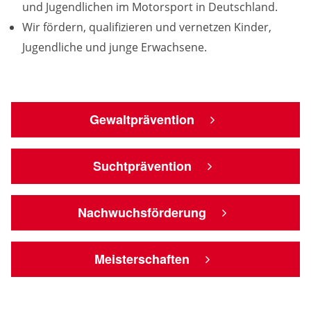
Anbieter:
und Jugendlichen im Motorsport in Deutschland.
Google LLC
Wir fördern, qualifizieren und vernetzen Kinder,
Jugendliche und junge Erwachsene.
Zweck:
Cookies, die ggf. zur Einbettung und Bereitstellung
von Videos auf unserer Website gesetzt werden.
Gewaltprävention
Google Maps
Anbieter:
Suchtprävention
Google LLC
Zweck:
Nachwuchsförderung
Cookies, die ggf. zur Einbettung und Bereitstellung
von interaktiven Karten auf unserer Website gesetzt
werden.
Meisterschaften
Marketing