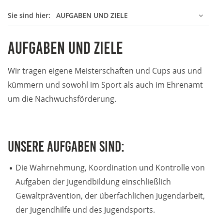
Sie sind hier:
AUFGABEN UND ZIELE
Anbieter:
DMSB
Aufgaben und Ziele
Zweck:
Dieser Cookie speichert Informationen zu
Wir tragen eigene Meisterschaften und Cups aus und
verwendeten Hintergrundbildern der Website.
kümmern und sowohl im Sport als auch im Ehrenamt
Cookie Laufzeit:
um die Nachwuchsförderung.
24 Stunden
Cookie Consent
Unsere Aufgaben sind:
Name:
Die Wahrnehmung, Koordination und Kontrolle von
cookie_consent
Aufgaben der Jugendbildung einschließlich
Anbieter:
Gewaltprävention, der überfachlichen Jugendarbeit,
DMSB
der Jugendhilfe und des Jugendsports.