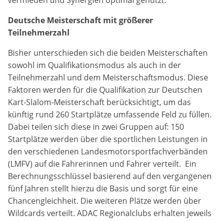
vermieden und Synergien optimal genutzt.
Anbieter:
Deutsche Meisterschaft mit größerer
DMSB
Teilnehmerzahl
Bisher unterschieden sich die beiden Meisterschaften
Zweck:
Dieser Cookie speichert Informationen zu
sowohl im Qualifikationsmodus als auch in der
verwendeten Hintergrundbildern der Website.
Teilnehmerzahl und dem Meisterschaftsmodus. Diese
Faktoren werden für die Qualifikation zur Deutschen
Cookie Laufzeit:
Kart-Slalom-Meisterschaft berücksichtigt, um das
24 Stunden
künftig rund 260 Startplätze umfassende Feld zu füllen.
Dabei teilen sich diese in zwei Gruppen auf: 150
Cookie Consent
Startplätze werden über die sportlichen Leistungen in
den verschiedenen Landesmotorsportfachverbänden
Name:
(LMFV) auf die Fahrerinnen und Fahrer verteilt. Ein
cookie_consent
Berechnungsschlüssel basierend auf den vergangenen
fünf Jahren stellt hierzu die Basis und sorgt für eine
Anbieter:
Chancengleichheit. Die weiteren Plätze werden über
DMSB
Wildcards verteilt. ADAC Regionalclubs erhalten jeweils