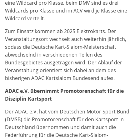
eine Wildcard pro Klasse, beim DMV sind es drei
Zweck:
Wildcards pro Klasse und im ACV wird je Klasse eine
Dieser Cookie speichert die gewählten Cookie-
Wildcard verteilt.
Einstellungen.
Zum Einsatz kommen ab 2025 Elektrokarts. Der
Cookie Laufzeit:
Veranstaltungsort wechselt auch weiterhin jährlich,
12 Monate
sodass die Deutsche Kart-Slalom-Meisterschaft
abwechselnd in verschiedenen Teilen des
Bundesgebietes ausgetragen wird. Der Ablauf der
Statistiken
Veranstaltung orientiert sich dabei an dem des
Cookies, die der Sammlung von Informationen und
bisherigen ADAC Kartslalom Bundesendlaufes.
Erstellung von Berichten über die Website-
Nutzungsstatistik dienen, ohne dass einzelne
ADAC e.V. übernimmt Promotorenschaft für die
Besucher persönlich identifiziert werden können.
Disziplin Kartsport
Google Analytics
Der ADAC e.V. hat vom Deutschen Motor Sport Bund
(DMSB) die Promotorenschaft für den Kartsport in
Name:
Deutschland übernommen und damit auch die
_gat, _ga, _gid
Federführung für die Deutsche Kart-Slalom-