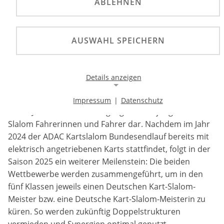
ABLEHNEN
AUSWAHL SPEICHERN
Neues Meisterschaftsformat im Kart-Slalom ab
2025.
Details anzeigen
Die dmsj – Deutsche Kart-Slalom-Meisterschaft (DKSM)
und der ADAC Kartslalom Bundesendlauf stellen seit
Impressum
|
Datenschutz
Notwendige Cookies
vielen Jahren das Saisonhighlight vieler junger Kart-
Notwendige Cookies ermöglichen die Kernfunktionalität
Slalom Fahrerinnen und Fahrer dar. Nachdem im Jahr
einer Website. Sie helfen dabei, die Website nutzbar zu
2024 der ADAC Kartslalom Bundesendlauf bereits mit
machen, indem sie grundlegende Funktionen
elektrisch angetriebenen Karts stattfindet, folgt in der
ermöglichen. Ohne diese Cookies kann die Website nicht
richtig funktionieren.
Saison 2025 ein weiterer Meilenstein: Die beiden
Wettbewerbe werden zusammengeführt, um in den
Background Image
fünf Klassen jeweils einen Deutschen Kart-Slalom-
Meister bzw. eine Deutsche Kart-Slalom-Meisterin zu
Name:
küren. So werden zukünftig Doppelstrukturen
gw-cookie-bgimage