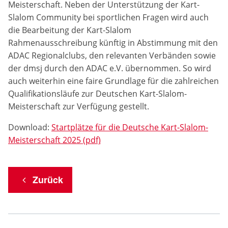
Meisterschaft. Neben der Unterstützung der Kart-
Anbieter:
Slalom Community bei sportlichen Fragen wird auch
Google LLC
die Bearbeitung der Kart-Slalom
Rahmenausschreibung künftig in Abstimmung mit den
Zweck:
Diese Cookies dienen zur Erhebung von Statistiken zur
ADAC Regionalclubs, den relevanten Verbänden sowie
Website-Nutzung.
der dmsj durch den ADAC e.V. übernommen. So wird
auch weiterhin eine faire Grundlage für die zahlreichen
Cookie Laufzeit:
Qualifikationsläufe zur Deutschen Kart-Slalom-
24 Monate
Meisterschaft zur Verfügung gestellt.
Download:
Startplätze für die Deutsche Kart-Slalom-
Meisterschaft 2025 (pdf)
Medien & externe Dienste
Um Inhalte von Videoplattformen und weiteren externen
Diensten anzeigen zu können, werden von diesen ggf.
Cookies gesetzt. Die Einbindung kann bei Bedarf einzeln
Zurück
aktiviert werden.
YouTube