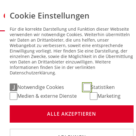
Cookie Einstellungen
Für die korrekte Darstellung und Funktion dieser Webseite
verwenden wir notwendige Cookies. Weiterhin übermitteln
Sie sind hier:
NEWS
wir Daten an Drittanbieter, die uns helfen, unser
Webangebot zu verbessern, soweit eine entsprechende
Einwilligung vorliegt. Hier finden Sie eine Darstellung, der
Neues Highlight für Kart-Slalom-
einzelnen Zwecke, sowie die Möglichkeit in die Übermittlung
Piloten
von Daten an Drittanbieter einzuwilligen. Weitere
Informationen finden Sie in der verlinkten
Datenschutzerklärung.
11. Okt 2024
Notwendige Cookies
Statistiken
Medien & externe Dienste
Marketing
ALLE AKZEPTIEREN