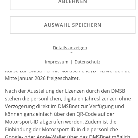
ABLEHNEN
Ab sofort können die Fahrer- und Bewerberlizenzen
für das neue Lizenzjahr beantragt werden.
AUSWAHL SPEICHERN
Ab sofort können die Fahrer- und Bewerberlizenzen für
das neue Lizenzjahr 2026 beantragt werden. Die
Beantragung erfolgt wie gewohnt über das DMSBnet
Details anzeigen
unter
www.dmsbnet.de
. Die RaceCard kann ebenfalls
Impressum
|
Datenschutz
für das kommende Jahr gelöst werden. Die E-Learning-
Notwendige Cookies
Kurse zur DMSB Permit Nordschleife (DPN) werden ab
Notwendige Cookies ermöglichen die Kernfunktionalität
Mitte Januar 2026 freigeschaltet.
einer Website. Sie helfen dabei, die Website nutzbar zu
machen, indem sie grundlegende Funktionen
Nach der Ausstellung der Lizenzen durch den DMSB
ermöglichen. Ohne diese Cookies kann die Website nicht
richtig funktionieren.
stehen die persönlichen, digitalen Jahreslizenzen ohne
Verzögerung direkt im DMSBnet zur Verfügung und
Background Image
können ganz einfach über den QR-Code auf der
Motorsport-ID abgerufen werden. Zudem ist die
Name:
Einbindung der Motorsport-ID in die persönliche
gw-cookie-bgimage
Google- oder Apple-Wallet über das DMSBnet möglich.