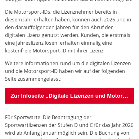
Die Motorsport-IDs, die Lizenznehmer bereits in
Anbieter:
DMSB
diesem Jahr erhalten haben, können auch 2026 und in
den darauffolgenden Jahren für den Abruf der
Zweck:
digitalen Lizenz genutzt werden. Kunden, die erstmals
Dieser Cookie speichert Informationen zu
eine Jahreslizenz lösen, erhalten einmalig eine
verwendeten Hintergrundbildern der Website.
kostenfreie Motorsport-ID mit ihrer Lizenz.
Cookie Laufzeit:
Weitere Informationen rund um die digitalen Lizenzen
24 Stunden
und die Motorsport-ID haben wir auf der folgenden
Seite zusammengefasst:
Cookie Consent
Zur Infoseite „Digitale Lizenzen und Motorsport-ID“
Name:
cookie_consent
Für Sportwarte: Die Beantragung der
Anbieter:
Sportwartlizenzen der Stufen D und C für das Jahr 2026
DMSB
wird ab Anfang Januar möglich sein. Die Buchung von