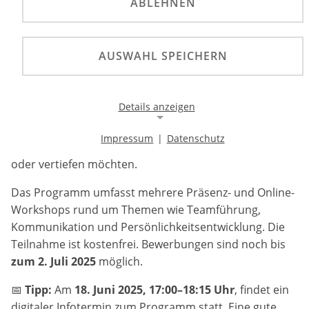
ABLEHNEN
Die Deutsche Stiftung für Engagement und
Ehrenamt unterstützt deinen Weg ins Ehrenamt!
AUSWAHL SPEICHERN
Die Deutsche Stiftung für Engagement und Ehrenamt
Details anzeigen
(DSEE) bietet mit
FuturE
ein praxisnahes
Qualifizierungsprogramm für junge Ehrenamtliche (18–
Impressum
|
Datenschutz
27 Jahre), die Führungsverantwortung übernehmen
Notwendige Cookies
oder vertiefen möchten.
Notwendige Cookies ermöglichen die Kernfunktionalität
einer Website. Sie helfen dabei, die Website nutzbar zu
Das Programm umfasst mehrere Präsenz- und Online-
machen, indem sie grundlegende Funktionen
ermöglichen. Ohne diese Cookies kann die Website nicht
Workshops rund um Themen wie Teamführung,
richtig funktionieren.
Kommunikation und Persönlichkeitsentwicklung. Die
Teilnahme ist kostenfrei. Bewerbungen sind noch bis
Background Image
zum 2. Juli 2025
möglich.
Name:
📅
Tipp:
Am
18. Juni 2025, 17:00–18:15 Uhr
, findet ein
gw-cookie-bgimage
digitaler Infotermin zum Programm statt. Eine gute