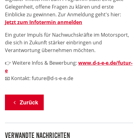
Gelegenheit, offene Fragen zu klären und erste
Anbieter:
Einblicke zu gewinnen. Zur Anmeldung geht's hier:
DMSB
Jetzt zum Infotermin anmelden
Zweck:
Ein guter Impuls für Nachwuchskräfte im Motorsport,
Dieser Cookie speichert Informationen zu
die sich in Zukunft stärker einbringen und
verwendeten Hintergrundbildern der Website.
Verantwortung übernehmen möchten.
Cookie Laufzeit:
👉 Weitere Infos & Bewerbung:
www.d-s-e-e.de/futur-
24 Stunden
e
📧 Kontakt: future@d-s-e-e.de
Cookie Consent
Name:
Zurück
cookie_consent
Anbieter:
DMSB
Verwandte Nachrichten