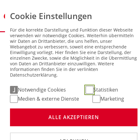
Cookie Einstellungen
Für die korrekte Darstellung und Funktion dieser Webseite
verwenden wir notwendige Cookies. Weiterhin übermitteln
Sie sind hier:
NEWS
wir Daten an Drittanbieter, die uns helfen, unser
Webangebot zu verbessern, soweit eine entsprechende
Einwilligung vorliegt. Hier finden Sie eine Darstellung, der
Jetzt bewerben: FuturE-Programm
einzelnen Zwecke, sowie die Möglichkeit in die Übermittlung
der DSEE für junge Engagierte im
von Daten an Drittanbieter einzuwilligen. Weitere
Informationen finden Sie in der verlinkten
Ehrenamt
Datenschutzerklärung.
Notwendige Cookies
Statistiken
11. Jun 2025
Medien & externe Dienste
Marketing
ALLE AKZEPTIEREN