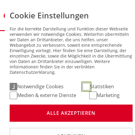
Cookie Einstellungen
Für die korrekte Darstellung und Funktion dieser Webseite
verwenden wir notwendige Cookies. Weiterhin übermitteln
Sie sind hier:
NEWS
wir Daten an Drittanbieter, die uns helfen, unser
Webangebot zu verbessern, soweit eine entsprechende
Einwilligung vorliegt. Hier finden Sie eine Darstellung, der
Gut abgesichert im Motorradsport:
einzelnen Zwecke, sowie die Möglichkeit in die Übermittlung
Was ist wichtig bei Unfällen?
von Daten an Drittanbieter einzuwilligen. Weitere
Informationen finden Sie in der verlinkten
Datenschutzerklärung.
13. Mai 2026
Notwendige Cookies
Statistiken
Medien & externe Dienste
Marketing
ALLE AKZEPTIEREN