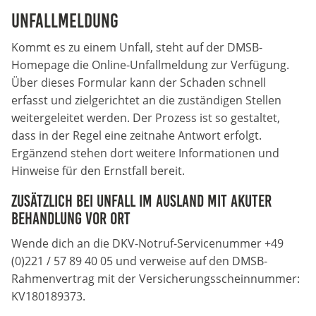
Anbieter:
Unfallmeldung
Google LLC
Kommt es zu einem Unfall, steht auf der DMSB-
Zweck:
Homepage die Online-Unfallmeldung zur Verfügung.
Diese Cookies dienen zur Erhebung von Statistiken zur
Über dieses Formular kann der Schaden schnell
Website-Nutzung.
erfasst und zielgerichtet an die zuständigen Stellen
weitergeleitet werden. Der Prozess ist so gestaltet,
Cookie Laufzeit:
24 Monate
dass in der Regel eine zeitnahe Antwort erfolgt.
Ergänzend stehen dort weitere Informationen und
Hinweise für den Ernstfall bereit.
Medien & externe Dienste
Zusätzlich bei Unfall im Ausland mit akuter
Um Inhalte von Videoplattformen und weiteren externen
Behandlung vor Ort
Diensten anzeigen zu können, werden von diesen ggf.
Cookies gesetzt. Die Einbindung kann bei Bedarf einzeln
Wende dich an die DKV-Notruf-Servicenummer +49
aktiviert werden.
(0)221 / 57 89 40 05 und verweise auf den DMSB-
Rahmenvertrag mit der Versicherungsscheinnummer:
YouTube
KV180189373.