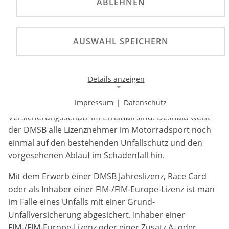
ABLEHNEN
Im Motorradsport besteht über Lizenzen ein
grundlegender Unfallversicherungsschutz inklusive
Zusatzoptionen, ergänzt durch klare Abläufe zur
AUSWAHL SPEICHERN
Unfallmeldung und Unterstützung im In- und
Ausland.
Details anzeigen
Aktuelle Rückfragen aus dem Motorradsport zeigen,
Impressum
|
Datenschutz
wie wichtig klare Informationen zum
Notwendige Cookies
Versicherungsschutz im Ernstfall sind. Deshalb weist
Notwendige Cookies ermöglichen die Kernfunktionalität
der DMSB alle Lizenznehmer im Motorradsport noch
einer Website. Sie helfen dabei, die Website nutzbar zu
einmal auf den bestehenden Unfallschutz und den
machen, indem sie grundlegende Funktionen
ermöglichen. Ohne diese Cookies kann die Website nicht
vorgesehenen Ablauf im Schadenfall hin.
richtig funktionieren.
Mit dem Erwerb einer DMSB Jahreslizenz, Race Card
Background Image
oder als Inhaber einer FIM-/FIM-Europe-Lizenz ist man
im Falle eines Unfalls mit einer Grund-
Name:
Unfallversicherung abgesichert. Inhaber einer
gw-cookie-bgimage
FIM-/FIM-Europe-Lizenz oder einer Zusatz A- oder