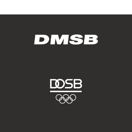
Marketing-Cookies werden von Drittanbietern verwendet,
um personalisierte Werbung anzuzeigen. Dazu verfolgen
sie die Aktivitäten der Besucher über verschiedene
Websites hinweg.
Google Ads
Name:
_gcl_aw, _gcl_gs, _gclid, _gcl_au, FPGCLAW, FPAU
Anbieter:
Google LLC
Zweck:
Wir nutzen Marketing-Cookies, um den Erfolg unserer
Online-Werbemaßnahmen auf anderen Seiten zu
messen und damit eine optimale Verteilung unseres
Werbebudgets zu gewährleisten.
Cookie Laufzeit:
90 Tage