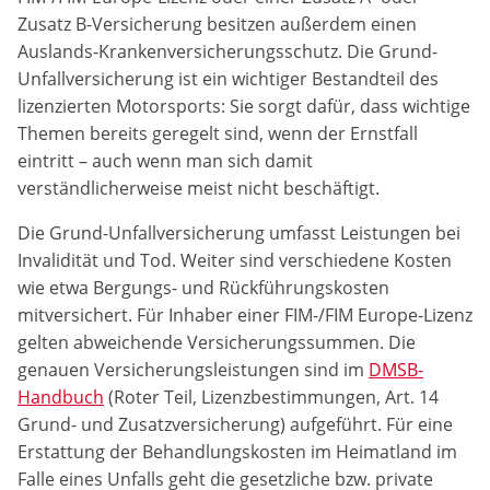
Zusatz B-Versicherung besitzen außerdem einen
Anbieter:
Auslands-Krankenversicherungsschutz. Die Grund-
DMSB
Unfallversicherung ist ein wichtiger Bestandteil des
lizenzierten Motorsports: Sie sorgt dafür, dass wichtige
Zweck:
Themen bereits geregelt sind, wenn der Ernstfall
Dieser Cookie speichert Informationen zu
eintritt – auch wenn man sich damit
verwendeten Hintergrundbildern der Website.
verständlicherweise meist nicht beschäftigt.
Cookie Laufzeit:
Die Grund-Unfallversicherung umfasst Leistungen bei
24 Stunden
Invalidität und Tod. Weiter sind verschiedene Kosten
wie etwa Bergungs- und Rückführungskosten
Cookie Consent
mitversichert. Für Inhaber einer FIM-/FIM Europe-Lizenz
gelten abweichende Versicherungssummen. Die
Name:
genauen Versicherungsleistungen sind im
DMSB-
cookie_consent
Handbuch
(Roter Teil, Lizenzbestimmungen, Art. 14
Grund- und Zusatzversicherung) aufgeführt. Für eine
Anbieter:
Erstattung der Behandlungskosten im Heimatland im
DMSB
Falle eines Unfalls geht die gesetzliche bzw. private