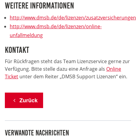
Anbieter:
Weitere Informationen
Google LLC
http://www.dmsb.de/de/lizenzen/zusatzversicherungen
Zweck:
http://www.dmsb.de/de/lizenzen/online-
Cookies, die ggf. zur Einbettung und Bereitstellung
unfallmeldung
von Videos auf unserer Website gesetzt werden.
Kontakt
Google Maps
Für Rückfragen steht das Team Lizenzservice gerne zur
Anbieter:
Verfügung. Bitte stelle dazu eine Anfrage als
Online
Google LLC
Ticket
unter dem Reiter „DMSB Support Lizenzen“ ein.
Zweck:
Cookies, die ggf. zur Einbettung und Bereitstellung
Zurück
von interaktiven Karten auf unserer Website gesetzt
werden.
Marketing
Verwandte Nachrichten