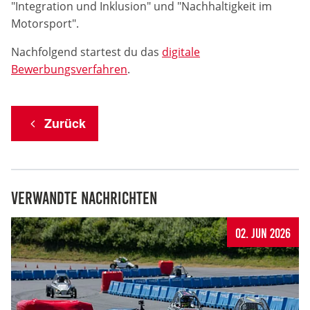
"Integration und Inklusion" und "Nachhaltigkeit im
Motorsport".
Anbieter:
DMSB
Nachfolgend startest du das
digitale
Bewerbungsverfahren
.
Zweck:
Dieser Cookie speichert Informationen zu
verwendeten Hintergrundbildern der Website.
Zurück
Cookie Laufzeit:
24 Stunden
Cookie Consent
Verwandte Nachrichten
Name:
02. Jun 2026
cookie_consent
Anbieter:
DMSB