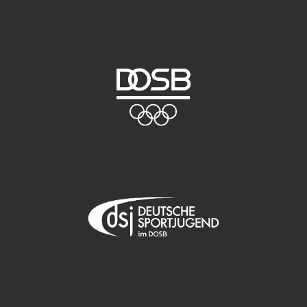
Anbieter:
Google LLC
Zweck:
Cookies, die ggf. zur Einbettung und Bereitstellung
von Videos auf unserer Website gesetzt werden.
Google Maps
Anbieter:
Google LLC
Zweck:
Cookies, die ggf. zur Einbettung und Bereitstellung
von interaktiven Karten auf unserer Website gesetzt
werden.
Marketing