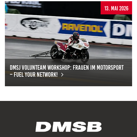
Deutsche Junioren Mini Buggy Meisterschaft 2026
Anbieter:
13. Mai 2026
Google LLC
Zweck:
Diese Cookies dienen zur Erhebung von Statistiken zur
Website-Nutzung.
Cookie Laufzeit:
24 Monate
dmsj Volunteam Workshop: Frauen im Motorsport
– Fuel Your Network!
Medien & externe Dienste
dmsj Volunteam Workshop: Frauen im Motorsport – Fuel
Um Inhalte von Videoplattformen und weiteren externen
Diensten anzeigen zu können, werden von diesen ggf.
Cookies gesetzt. Die Einbindung kann bei Bedarf einzeln
aktiviert werden.
YouTube