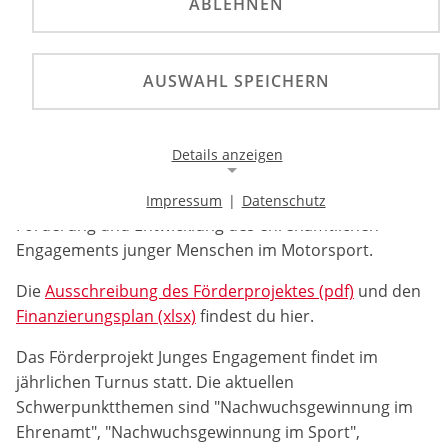
ABLEHNEN
Ausschreibung Förderprojekt Junges Engagement
2025.
AUSWAHL SPEICHERN
Mit dem Förderprojekt Junges Engagement
unterstützten wir die Jugendorganisationen der
Details anzeigen
Landesmotorsportfachverbände bei der Umsetzung
verschiedener Projekte und Maßnahmen zur
Impressum
|
Datenschutz
Notwendige Cookies
Förderung und Entwicklung des ehrenamtlichen
Notwendige Cookies ermöglichen die Kernfunktionalität
Engagements junger Menschen im Motorsport.
einer Website. Sie helfen dabei, die Website nutzbar zu
machen, indem sie grundlegende Funktionen
Die
Ausschreibung des Förderprojektes (pdf)
und den
ermöglichen. Ohne diese Cookies kann die Website nicht
Finanzierungsplan (xlsx)
findest du hier.
richtig funktionieren.
Das Förderprojekt Junges Engagement findet im
Background Image
jährlichen Turnus statt. Die aktuellen
Schwerpunktthemen sind "Nachwuchsgewinnung im
Name:
Ehrenamt", "Nachwuchsgewinnung im Sport",
gw-cookie-bgimage