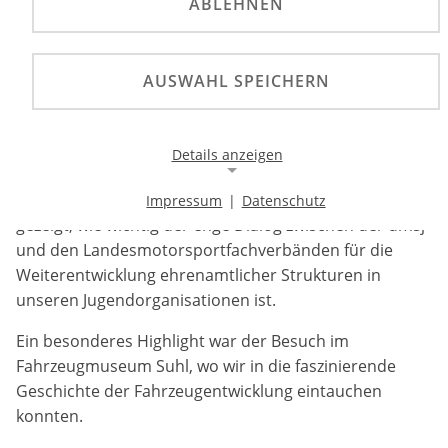
ABLEHNEN
Rückblick auf die dmsj – LMFV Fachtagung zur
Entwicklung von ehrenamtlichen Strukturen im
AUSWAHL SPEICHERN
Verband
Drei Tage voller Inspiration, Austausch und wertvoller
Details anzeigen
Erkenntnisse liegen hinter uns! Die dmsj – LMFV
Fachtagung war ein voller Erfolg und hat einmal mehr
Impressum
|
Datenschutz
Notwendige Cookies
gezeigt, wie wichtig der enge Dialog zwischen der dmsj
Notwendige Cookies ermöglichen die Kernfunktionalität
und den Landesmotorsportfachverbänden für die
einer Website. Sie helfen dabei, die Website nutzbar zu
Weiterentwicklung ehrenamtlicher Strukturen in
machen, indem sie grundlegende Funktionen
unseren Jugendorganisationen ist.
ermöglichen. Ohne diese Cookies kann die Website nicht
richtig funktionieren.
Ein besonderes Highlight war der Besuch im
Background Image
Fahrzeugmuseum Suhl, wo wir in die faszinierende
Geschichte der Fahrzeugentwicklung eintauchen
Name:
konnten.
gw-cookie-bgimage