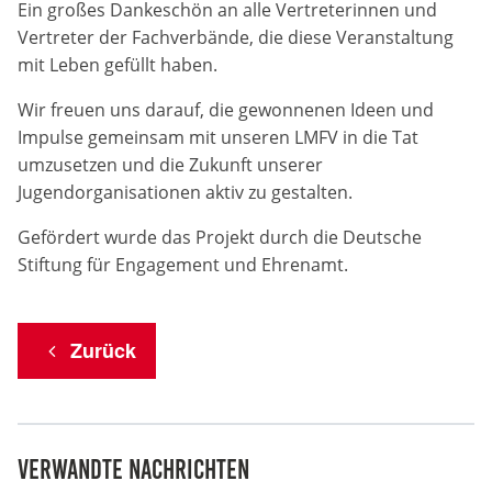
Ein großes Dankeschön an alle Vertreterinnen und
Vertreter der Fachverbände, die diese Veranstaltung
Anbieter:
mit Leben gefüllt haben.
DMSB
Wir freuen uns darauf, die gewonnenen Ideen und
Zweck:
Impulse gemeinsam mit unseren LMFV in die Tat
Dieser Cookie speichert Informationen zu
verwendeten Hintergrundbildern der Website.
umzusetzen und die Zukunft unserer
Jugendorganisationen aktiv zu gestalten.
Cookie Laufzeit:
24 Stunden
Gefördert wurde das Projekt durch die Deutsche
Stiftung für Engagement und Ehrenamt.
Cookie Consent
Zurück
Name:
cookie_consent
Anbieter:
DMSB
Verwandte Nachrichten