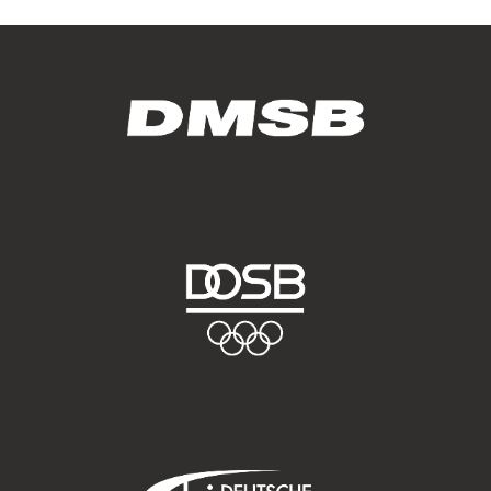
Anbieter:
Google LLC
Zweck:
Cookies, die ggf. zur Einbettung und Bereitstellung
von Videos auf unserer Website gesetzt werden.
Google Maps
Anbieter:
Google LLC
Zweck:
Cookies, die ggf. zur Einbettung und Bereitstellung
von interaktiven Karten auf unserer Website gesetzt
werden.
Marketing